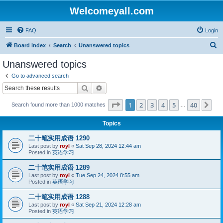
Welcomeyall.com
FAQ
Login
S
Board index
Search
Unanswered topics
e
Unanswered topics
a
Go to advanced search
r
Search
Advanced search
c
Page
1
of
40
1
2
3
4
5
40
Ne
Search found more than 1000 matches
h
…
Topics
二十笔实用成语 1290
Last post by
royl
«
Sat Sep 28, 2024 12:44 am
Posted in
英语学习
二十笔实用成语 1289
Last post by
royl
«
Tue Sep 24, 2024 8:55 am
Posted in
英语学习
二十笔实用成语 1288
Last post by
royl
«
Sat Sep 21, 2024 12:28 am
Posted in
英语学习