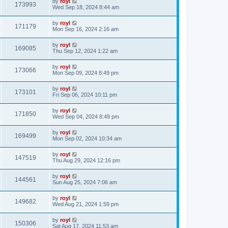
by
royl
173993
Wed Sep 18, 2024 8:44 am
by
royl
171179
Mon Sep 16, 2024 2:16 am
by
royl
169085
Thu Sep 12, 2024 1:22 am
by
royl
173066
Mon Sep 09, 2024 8:49 pm
by
royl
173101
Fri Sep 06, 2024 10:11 pm
by
royl
171850
Wed Sep 04, 2024 8:49 pm
by
royl
169499
Mon Sep 02, 2024 10:34 am
by
royl
147519
Thu Aug 29, 2024 12:16 pm
by
royl
144561
Sun Aug 25, 2024 7:06 am
by
royl
149682
Wed Aug 21, 2024 1:59 pm
by
royl
150306
Sat Aug 17, 2024 11:53 am