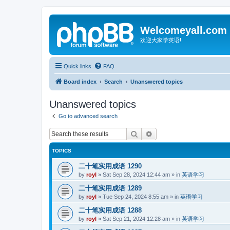
Welcomeyall.com
欢迎大家学英语!
Quick links
FAQ
Board index
Search
Unanswered topics
Unanswered topics
Go to advanced search
Search
Advanced search
TOPICS
二十笔实用成语 1290
by
royl
»
Sat Sep 28, 2024 12:44 am
» in
英语学习
二十笔实用成语 1289
by
royl
»
Tue Sep 24, 2024 8:55 am
» in
英语学习
二十笔实用成语 1288
by
royl
»
Sat Sep 21, 2024 12:28 am
» in
英语学习