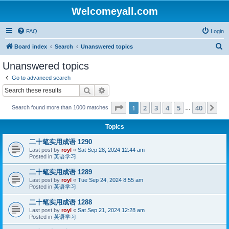
Welcomeyall.com
FAQ
Login
S
Board index
Search
Unanswered topics
e
Unanswered topics
a
Go to advanced search
r
Search
Advanced search
c
Page
1
of
40
1
2
3
4
5
40
Ne
Search found more than 1000 matches
h
…
Topics
二十笔实用成语 1290
Last post by
royl
«
Sat Sep 28, 2024 12:44 am
Posted in
英语学习
二十笔实用成语 1289
Last post by
royl
«
Tue Sep 24, 2024 8:55 am
Posted in
英语学习
二十笔实用成语 1288
Last post by
royl
«
Sat Sep 21, 2024 12:28 am
Posted in
英语学习