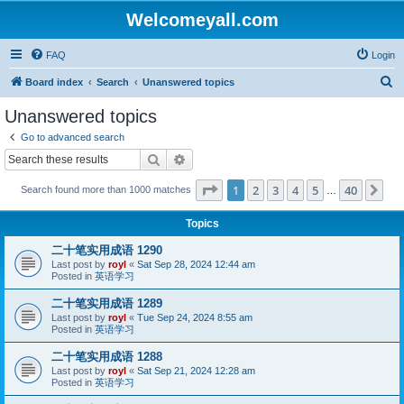
Welcomeyall.com
FAQ
Login
S
Board index
Search
Unanswered topics
e
Unanswered topics
a
Go to advanced search
r
Search
Advanced search
c
Page
1
of
40
1
2
3
4
5
40
Ne
Search found more than 1000 matches
h
…
Topics
二十笔实用成语 1290
Last post by
royl
«
Sat Sep 28, 2024 12:44 am
Posted in
英语学习
二十笔实用成语 1289
Last post by
royl
«
Tue Sep 24, 2024 8:55 am
Posted in
英语学习
二十笔实用成语 1288
Last post by
royl
«
Sat Sep 21, 2024 12:28 am
Posted in
英语学习