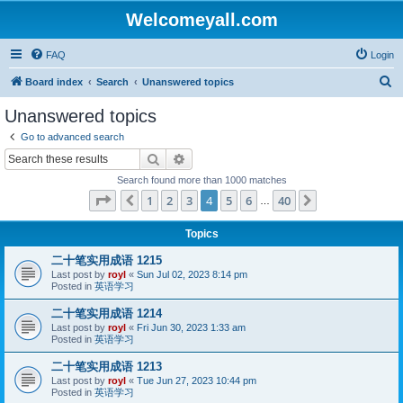
Welcomeyall.com
FAQ
Login
S
Board index
Search
Unanswered topics
e
Unanswered topics
a
Go to advanced search
r
Search
Advanced search
c
Search found more than 1000 matches
h
Page
4
of
40
1
2
3
4
5
6
40
Previous
Next
…
Topics
二十笔实用成语 1215
Last post by
royl
«
Sun Jul 02, 2023 8:14 pm
Posted in
英语学习
二十笔实用成语 1214
Last post by
royl
«
Fri Jun 30, 2023 1:33 am
Posted in
英语学习
二十笔实用成语 1213
Last post by
royl
«
Tue Jun 27, 2023 10:44 pm
Posted in
英语学习