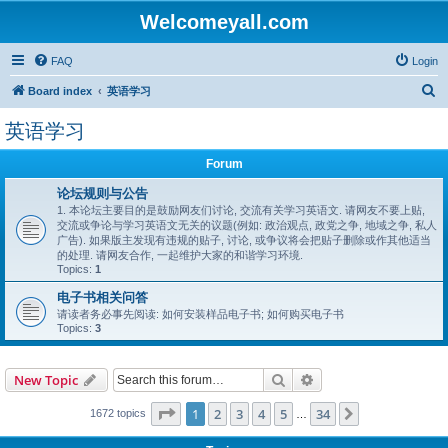
Welcomeyall.com
FAQ
Login
S
Board index
英语学习
e
英语学习
a
r
Forum
c
论坛规则与公告
1. 本论坛主要目的是鼓励网友们讨论, 交流有关学习英语文. 请网友不要上贴,
h
交流或争论与学习英语文无关的议题(例如: 政治观点, 政党之争, 地域之争, 私人
广告). 如果版主发现有违规的贴子, 讨论, 或争议将会把贴子删除或作其他适当
的处理. 请网友合作, 一起维护大家的和谐学习环境.
Topics:
1
电子书相关问答
请读者务必事先阅读: 如何安装样品电子书; 如何购买电子书
Topics:
3
Search
Advanced search
New Topic
Page
1
of
34
1
2
3
4
5
34
Next
1672 topics
…