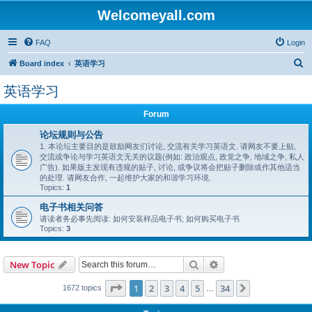
Welcomeyall.com
FAQ
Login
S
Board index
英语学习
e
英语学习
a
r
Forum
c
论坛规则与公告
1. 本论坛主要目的是鼓励网友们讨论, 交流有关学习英语文. 请网友不要上贴,
h
交流或争论与学习英语文无关的议题(例如: 政治观点, 政党之争, 地域之争, 私人
广告). 如果版主发现有违规的贴子, 讨论, 或争议将会把贴子删除或作其他适当
的处理. 请网友合作, 一起维护大家的和谐学习环境.
Topics:
1
电子书相关问答
请读者务必事先阅读: 如何安装样品电子书; 如何购买电子书
Topics:
3
Search
Advanced search
New Topic
Page
1
of
34
1
2
3
4
5
34
Next
1672 topics
…