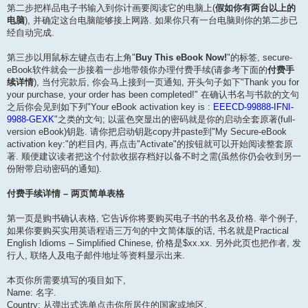
第二步把样品电子书输入到你计画要阅读它的电脑上(
假如你有两台以上的
电脑
), 并确定这台电脑能够接上网路. 如果你只有一台电脑则你的第二步已
经自动完成.
第三步以用鼠标左键点击右上角"
Buy This eBook Now!
"的标签, secure-
eBook软件就会一步接着一步地带领你办理付费手续(请参考下面的
付费手
续详情
), 当付完款后, 你会马上接到一页通知, 开头句子如下"Thank you for
your purchase, your order has been completed!" 在确认书名与书款的文句
之后你会见到如下列"Your eBook activation key is :
EEECD-99888-IFNI-
9988-GEXK
"之类的文句; 以蓝色突显出的密码就是你的启动全套原著(full-
version eBook)钥匙. 请你把启动钥匙copy并paste到"My Secure-eBook
activation key:"的栏目内, 再点击"Activate"的按钮就可以开始阅读整套原
著. 顺便建议读者把这个付款收据存档好以备不时之需(虽然你仍会收到另一
份附带启动密码的通知).
付费手续详情 – 两页简单表格
第一页是购书确认表格, 它告诉你将要购买电子书的书名及价格. 举个例子,
如果你要购买实用英语程语三万句的中文简体版的话, 书名就是Practical
English Idioms – Simplified Chinese, 价格是$xx.xx. 另外此页也把作者, 发
行人, 联络人及电子邮件地址等资料显示出来.
本页你所需要填写的项目如下,
Name: 名字.
Country: 从弹出式选单点击你所居住的国家或地区.