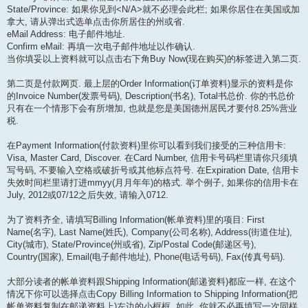
State/Province: 如果你见到<N/A>就不必理会此栏; 如果你居住在美国或加
拿大, 请从弹出式选单点击你所居住的州或省.
eMail Address: 电子邮件地址.
Confirm eMail: 再填一次电子邮件地址以作确认.
当你填妥以上资料就可以点击右下角Buy Now(现在购买)的标签进入第二页.
第二页是付款网页. 最上层的Order Information(订单资料)显示的资料是你
的Invoice Number(发票号码), Description(书名), Total书总价. 你的书总价
只有在一个情形下会有所增加, 也就是您是美国德州居民才要付8.25%营业
税.
在Payment Information(付款资料)里你可以看到我们接受的三种信用卡:
Visa, Master Card, Discover. 在Card Number, 信用卡号码栏里请你只须填
写号码, 不要输入空格或破折号或其他标点符号. 在Expiration Date, 信用卡
失效时间栏里请打进mmyy(月月年年)的格式. 举个例子, 如果你的信用卡在
July, 2012或07/12之后失效, 请输入0712.
为了资料齐全, 请填写Billing Information(帐单资料)里的项目: First
Name(名字), Last Name(姓氏), Company(公司名称), Address(街道住址),
City(城市), State/Province(州或省), Zip/Postal Code(邮递区号),
Country(国家), Email(电子邮件地址), Phone(电话号码), Fax(传真号码).
大部分读者的帐单资料跟Shipping Information(邮递资料)都应一样, 在这个
情况下你可以选择点击Copy Billing Information to Shipping Information(把
帐单资料复制在邮递资料上)左边的小框框. 如此, 你就不必再填写一次同样