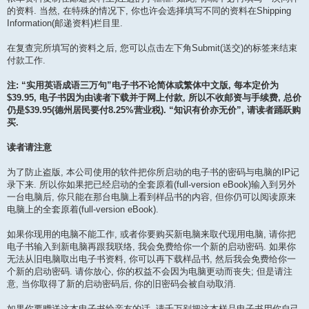
的资料. 当然, 在特殊的情况下, 你也许会选择填写不同的资料在Shipping
Information(邮递资料)栏目里.
在复查完所填写的资料之后, 您可以点击左下角Submit(送交)的标签来结束
付款工作.
注: “实用英语成语三万句”电子书不论简体或繁体中文版, 每本定价为
$39.95, 电子书因为由读者下载并于网上付款, 所以不收邮资与手续费, 总价
仍是$39.95(德州居民要付8.25%营业税). “知识有价亦无价”, 请读者踊跃购
买.
读者请注意
为了防止盗版, 本公司使用的软件把你所启动的电子书的密码与电脑的IP记
录下来. 所以你如果把已经启动的全套原着(full-version eBook)输入到另外
一台电脑后, 你只能在那台电脑上看到样品书的内容, 但你仍可以阅读原来
电脑上的全套原着(full-version eBook).
如果你现用的电脑不能工作, 或者你要购买新电脑来取代现用电脑, 请你把
电子书输入到新电脑再跟我联络, 我会免费给你一个新的启动密码. 如果你
无法从旧电脑取出电子书资料, 你可以再下载样品书, 然后我会免费给你一
个新的启动密码. 请你放心, 你的权益不会因为电脑更动而丧失; 但是请注
意, 当你取得了新的启动密码后, 你的旧密码会被自动取消.
如果你要赠送这本电子书给亲友的话, 请千万别把这本样品电子书用你自己