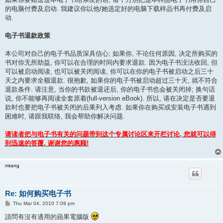
的电脑付费及启动. 我建议你以他/她选定好的电脑下载样品书再付费及启
动.
电子书退款政策
本公司对自己的电子书品质深具信心; 如果你, 不论任何原因, 决定所购买的
书对你无所助益, 你可以在合理的时间内要求退款. 因为电子书没法收回, 但
可以被启动阅读, 也可以被关闭阅读, 你可以在你的电子书被启动之后三十
天之内要求全额退款. 很抱歉, 如果你的电子书被启动超过三十天, 就不符合
退款条件. 请注意, 当你的书款被退还后, 你的电子书也会被关闭掉; 换句话
说, 你不能够再阅读全套原着(full-version eBook). 所以, 请在决定是否要退
款时也要把电子书被关闭的后果列入考虑. 如果你在购买或安装电子书遇到
困难时, 请跟我联络, 我会帮助你解决问题.
请读者把与电子书有关的问题带到这个专属讨论区来开栏讨论, 您就可以得
到迅速的答覆. 谢谢您的惠顾!
mtang
Re: 如何购买电子书
P
Thu Mar 04, 2010 7:09 pm
o
s
請問有沒有適用的蘋果電腦版
t