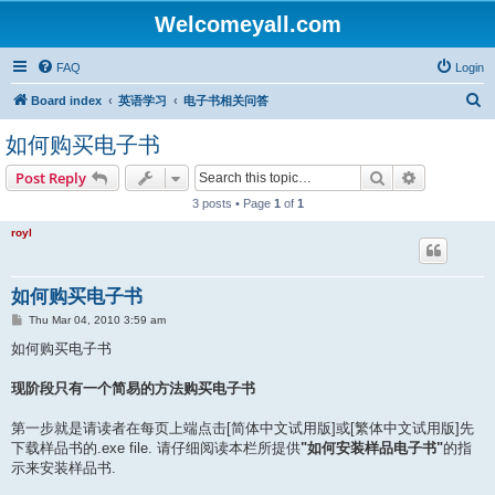
Welcomeyall.com
FAQ
Login
S
Board index
英语学习
电子书相关问答
e
如何购买电子书
a
Search
Advanced s
Post Reply
r
3 posts • Page
1
of
1
c
h
royl
如何购买电子书
P
Thu Mar 04, 2010 3:59 am
o
s
如何购买电子书
t
现阶段只有一个简易的方法购买电子书
第一步就是请读者在每页上端点击[简体中文试用版]或[繁体中文试用版]先
下载样品书的.exe file. 请仔细阅读本栏所提供
"如何安装样品电子书"
的指
示来安装样品书.